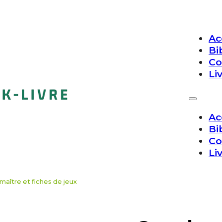
Ac
Bi
Co
Li
Ac
Bi
Co
Li
maître et fiches de jeux