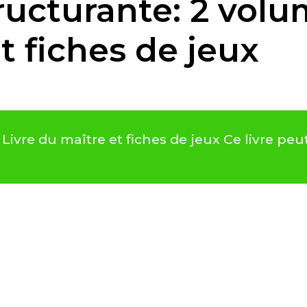
ucturante: 2 volu
t fiches de jeux
Livre du maître et fiches de jeux Ce livre pe