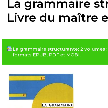
La grammaire str
Livre du maître e
La grammaire structurante: 2 volumes : 
formats EPUB, PDF et MOBI.