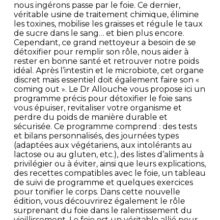
nous ingérons passe par le foie. Ce dernier,
véritable usine de traitement chimique, élimine
les toxines, mobilise les graisses et régule le taux
de sucre dans le sang… et bien plus encore.
Cependant, ce grand nettoyeur a besoin de se
détoxifier pour remplir son rôle, nous aider à
rester en bonne santé et retrouver notre poids
idéal. Après l’intestin et le microbiote, cet organe
discret mais essentiel doit également faire son «
coming out ». Le Dr Allouche vous propose ici un
programme précis pour détoxifier le foie sans
vous épuiser, revitaliser votre organisme et
perdre du poids de manière durable et
sécurisée. Ce programme comprend : des tests
et bilans personnalisés, des journées types
(adaptées aux végétariens, aux intolérants au
lactose ou au gluten, etc.), des listes d’aliments à
privilégier ou à éviter, ainsi que leurs explications,
des recettes compatibles avec le foie, un tableau
de suivi de programme et quelques exercices
pour tonifier le corps. Dans cette nouvelle
édition, vous découvrirez également le rôle
surprenant du foie dans le ralentissement du
vieillissement. Le foie est un véritable allié pour