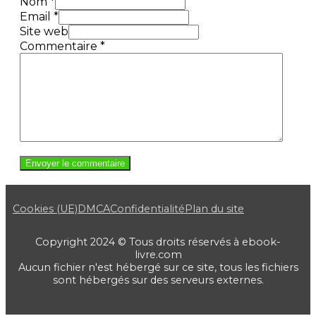
Nom *
Email *
Site web
Commentaire
*
Cookies (UE)
DMCA
Confidentialité
Plan du site
Copyright 2024 © Tous droits réservés à ebook-
livre.com
Aucun fichier n'est hébergé sur ce site, tous les fichiers
sont hébergés sur des serveurs externes.