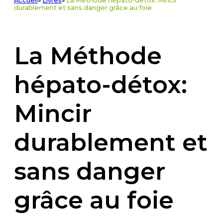
Accueil
»
Livres
»
La Méthode hépato-détox: Mincir
durablement et sans danger grâce au foie
La Méthode
hépato-détox:
Mincir
durablement et
sans danger
grâce au foie