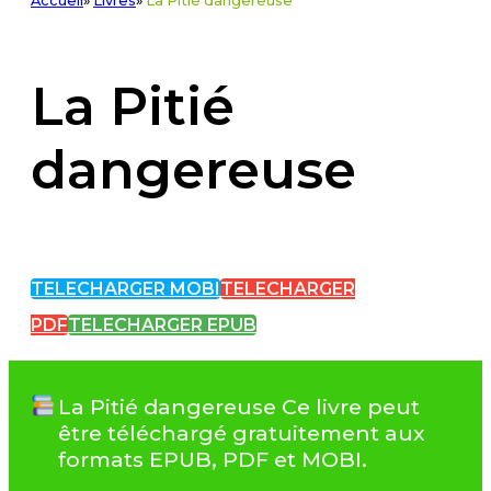
Accueil
»
Livres
»
La Pitié dangereuse
La Pitié
dangereuse
TELECHARGER MOBI
TELECHARGER
PDF
TELECHARGER EPUB
La Pitié dangereuse Ce livre peut
être téléchargé gratuitement aux
formats EPUB, PDF et MOBI.