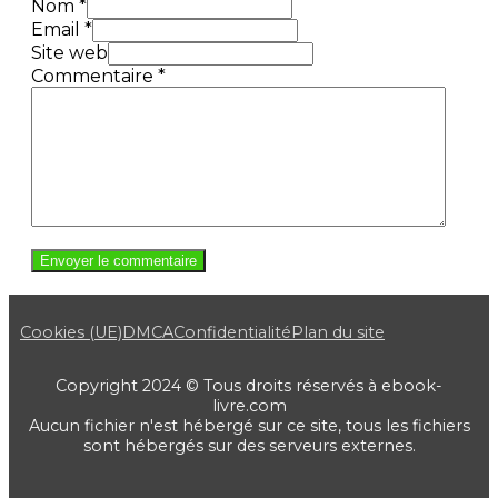
Nom *
Email *
Site web
Commentaire
*
Cookies (UE)
DMCA
Confidentialité
Plan du site
Copyright 2024 © Tous droits réservés à ebook-
livre.com
Aucun fichier n'est hébergé sur ce site, tous les fichiers
sont hébergés sur des serveurs externes.