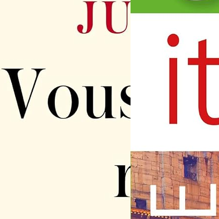
Azure Active Directory – Gestio
identités hybrides