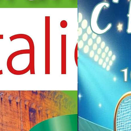
n des
Le P
pays