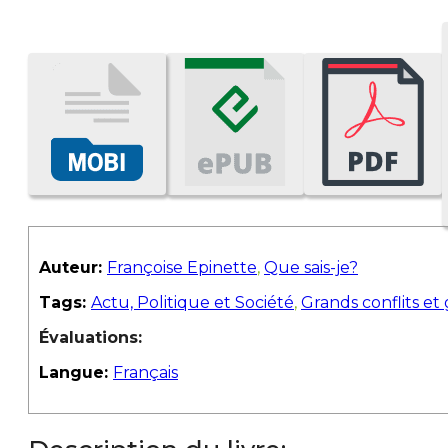
Auteur:
Françoise Epinette
,
Que sais-je?
Tags:
Actu, Politique et Société
,
Grands conflits et
Évaluations:
Langue:
Français