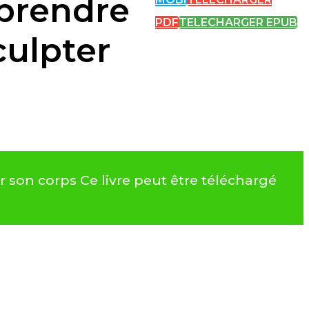
mprendre
PDF
TELECHARGER EPUB
culpter
 son corps Ce livre peut être téléchargé