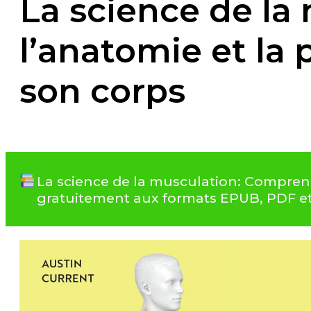
La science de l
l’anatomie et la 
son corps
La science de la musculation: Comprendr
gratuitement aux formats EPUB, PDF e