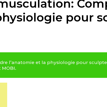
a musculation: Co
physiologie pour s
e l’anatomie et la physiologie pour sculpter
t MOBI.