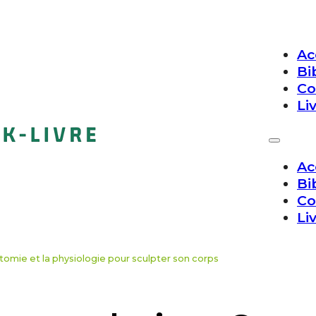
Ac
Bi
Co
Li
Ac
Bi
Co
Li
tomie et la physiologie pour sculpter son corps