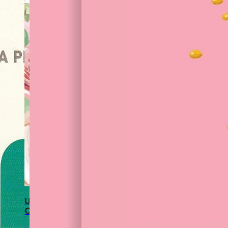
Une Légende Part à La Retraite: Livre D’or Re
s,
Cadeau Pot de Départ – Thème Fleur.