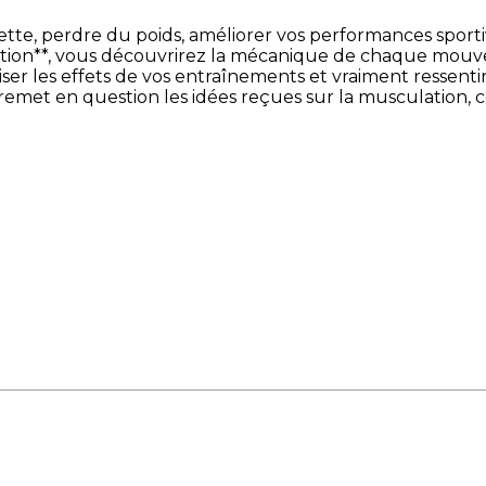
uette, perdre du poids, améliorer vos performances sport
ulation**, vous découvrirez la mécanique de chaque mou
miser les effets de vos entraînements et vraiment resse
et en question les idées reçues sur la musculation, ce livr