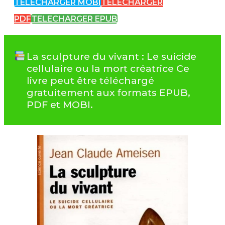
TELECHARGER MOBI
TELECHARGER
PDF
TELECHARGER EPUB
La sculpture du vivant : Le suicide
cellulaire ou la mort créatrice Ce
livre peut être téléchargé
gratuitement aux formats EPUB,
PDF et MOBI.