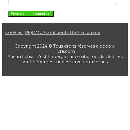
Cookies (UE)
DMCA
Confidentialité
Plan du site
Copyright 2024 © Tous droits réservés à ebook-
livre.com
Aucun fichier n'est hébergé sur ce site, tous les fichiers
sont hébergés sur des serveurs externes.