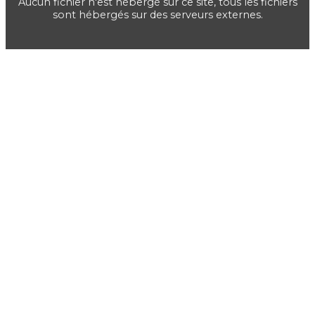
Aucun fichier n'est hébergé sur ce site, tous les fichiers
sont hébergés sur des serveurs externes.