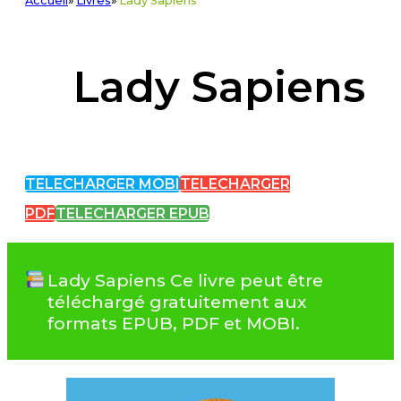
Accueil
»
Livres
»
Lady Sapiens
Lady Sapiens
TELECHARGER MOBI
TELECHARGER
PDF
TELECHARGER EPUB
Lady Sapiens Ce livre peut être
téléchargé gratuitement aux
formats EPUB, PDF et MOBI.