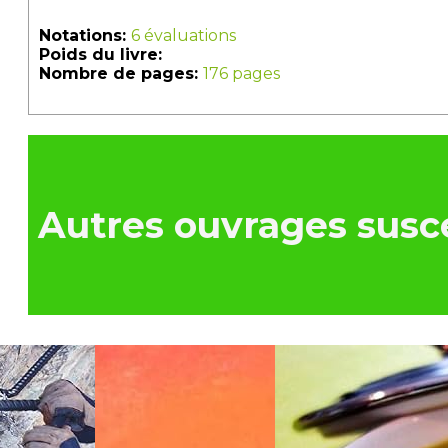
Notations:
6 évaluations
Poids du livre:
Nombre de pages:
176 pages
Autres ouvrages susce