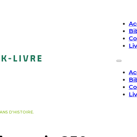
Ac
Bi
Co
Li
Ac
Bi
Co
Li
0 ANS D'HISTOIRE.