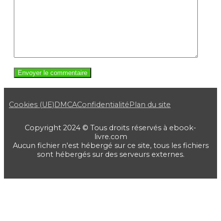
Cookies (UE)
DMCA
Confidentialité
Plan du site
Copyright 2024 © Tous droits réservés à ebook-
livre.com
Aucun fichier n'est hébergé sur ce site, tous les fichiers
sont hébergés sur des serveurs externes.