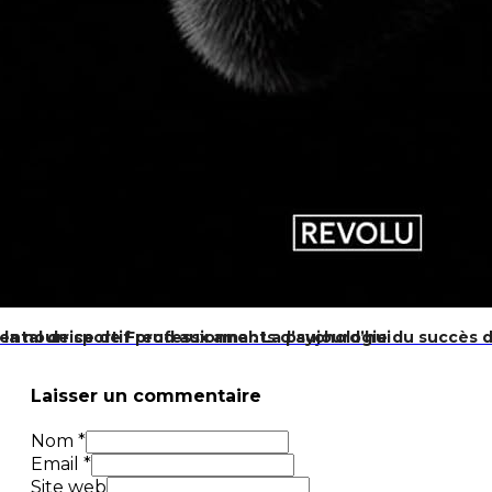
 la nourrice de Freud aux amants d’aujourd’hui
ntal de sportif professionnel: La psychologie du succès d
Laisser un commentaire
Nom *
Email *
Site web