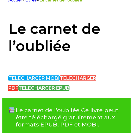
Accueil
»
Livres
»
Le carnet de l'oubliée
Le carnet de
l’oubliée
TELECHARGER MOBI
TELECHARGER
PDF
TELECHARGER EPUB
Le carnet de l’oubliée Ce livre peut
être téléchargé gratuitement aux
formats EPUB, PDF et MOBI.