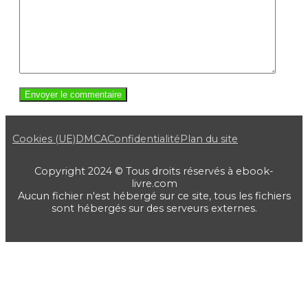
Cookies (UE)
DMCA
Confidentialité
Plan du site
Copyright 2024 © Tous droits réservés à ebook-
livre.com
Aucun fichier n'est hébergé sur ce site, tous les fichiers
sont hébergés sur des serveurs externes.