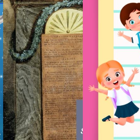
onheur
– Matéri
réhabili