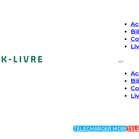
Ac
Bi
Co
Li
Ac
Bi
Co
Li
TELECHARGER MOBI
TEL