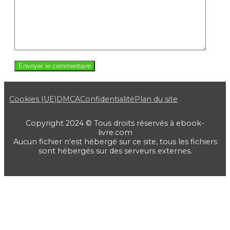
Cookies (UE)
DMCA
Confidentialité
Plan du site
Copyright 2024 © Tous droits réservés à ebook-
livre.com
Aucun fichier n'est hébergé sur ce site, tous les fichiers
sont hébergés sur des serveurs externes.