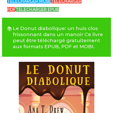
TELECHARGER MOBI
TELECHARGER
PDF
TELECHARGER EPUB
Le Donut diabolique: un huis clos
frissonnant dans un manoir Ce livre
peut être téléchargé gratuitement
aux formats EPUB, PDF et MOBI.