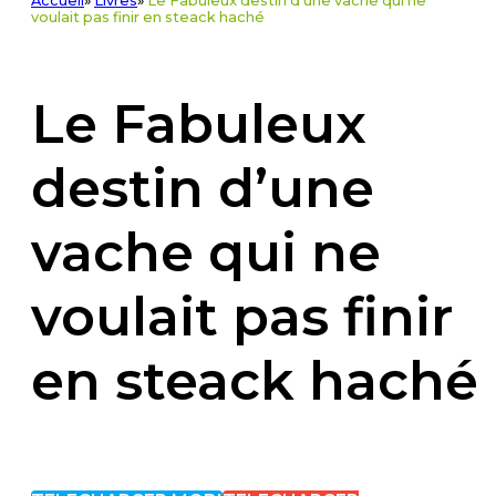
Accueil
»
Livres
»
Le Fabuleux destin d'une vache qui ne
voulait pas finir en steack haché
Le Fabuleux
destin d’une
vache qui ne
voulait pas finir
en steack haché