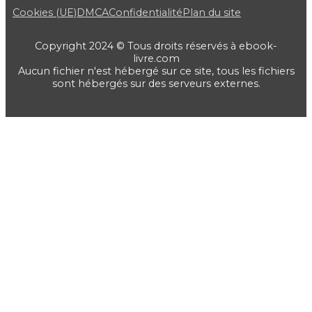
Cookies (UE)
DMCA
Confidentialité
Plan du site
Copyright 2024 © Tous droits réservés à ebook-
livre.com
Aucun fichier n'est hébergé sur ce site, tous les fichiers
sont hébergés sur des serveurs externes.