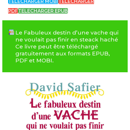
TELECHARGER MOBI
TELECHARGER
PDF
TELECHARGER EPUB
Le Fabuleux destin d’une vache qui
ne voulait pas finir en steack haché
Ce livre peut être téléchargé
gratuitement aux formats EPUB,
PDF et MOBI.