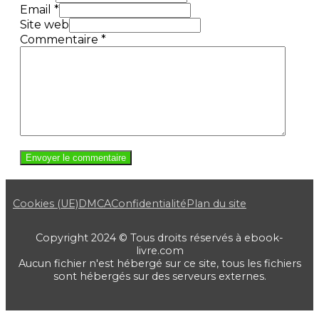
Email *
Site web
Commentaire
*
Cookies (UE)
DMCA
Confidentialité
Plan du site
Copyright 2024 © Tous droits réservés à ebook-
livre.com
Aucun fichier n'est hébergé sur ce site, tous les fichiers
sont hébergés sur des serveurs externes.