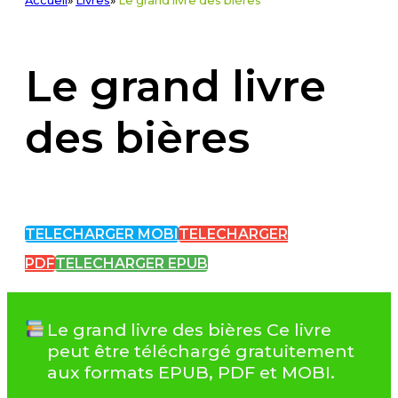
Accueil
»
Livres
»
Le grand livre des bières
Le grand livre
des bières
TELECHARGER MOBI
TELECHARGER
PDF
TELECHARGER EPUB
Le grand livre des bières Ce livre
peut être téléchargé gratuitement
aux formats EPUB, PDF et MOBI.