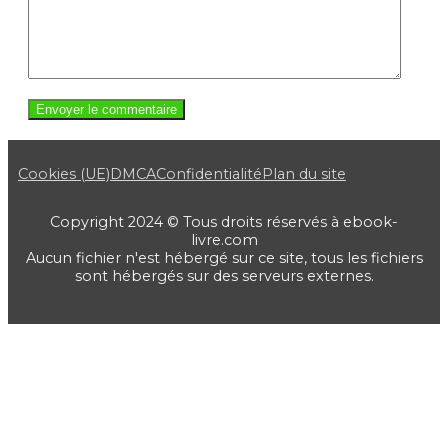
Cookies (UE)
DMCA
Confidentialité
Plan du site
Copyright 2024 © Tous droits réservés à ebook-
livre.com
Aucun fichier n'est hébergé sur ce site, tous les fichiers
sont hébergés sur des serveurs externes.