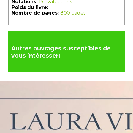
Notations:
15 évaluations
Poids du livre:
Nombre de pages:
800 pages
Autres ouvrages susceptibles de
vous intéresser: