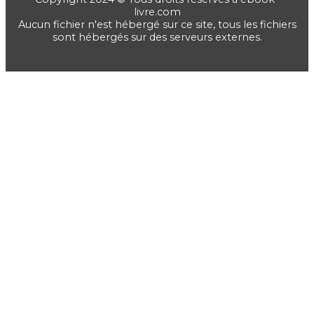
livre.com
Aucun fichier n'est hébergé sur ce site, tous les fichiers
sont hébergés sur des serveurs externes.