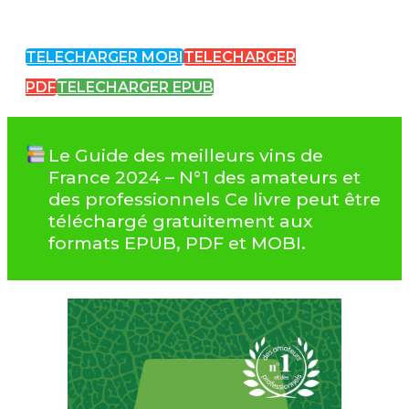
TELECHARGER MOBI
TELECHARGER
PDF
TELECHARGER EPUB
Le Guide des meilleurs vins de
France 2024 – N°1 des amateurs et
des professionnels Ce livre peut être
téléchargé gratuitement aux
formats EPUB, PDF et MOBI.