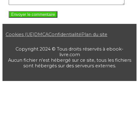
Cookies (UE)
DMCA
Confidentialité
Plan du site
Copyright 2024 © Tous droits réservés à ebook-
livre.com
Aucun fichier n'est hébergé sur ce site, tous les fichiers
sont hébergés sur des serveurs externes.