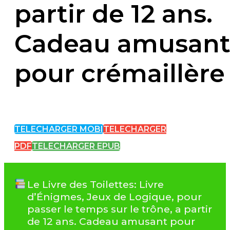
partir de 12 ans.
Cadeau amusan
pour crémaillère
TELECHARGER MOBI
TELECHARGER
PDF
TELECHARGER EPUB
Le Livre des Toilettes: Livre
d’Énigmes, Jeux de Logique, pour
passer le temps sur le trône, a partir
de 12 ans. Cadeau amusant pour