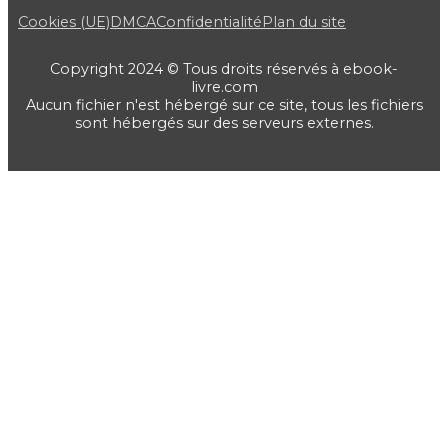
Cookies (UE)
DMCA
Confidentialité
Plan du site
Copyright 2024 © Tous droits réservés à ebook-
livre.com
Aucun fichier n'est hébergé sur ce site, tous les fichiers
sont hébergés sur des serveurs externes.