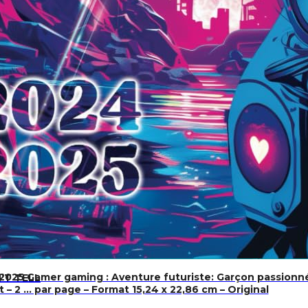
025 Gamer gaming : Aventure futuriste: Garçon passionné d
N’T TELL
t – 2 … par page – Format 15,24 x 22,86 cm – Original