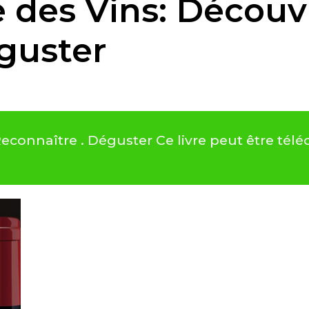
 des Vins: Découvr
guster
 Reconnaître . Déguster Ce livre peut être t