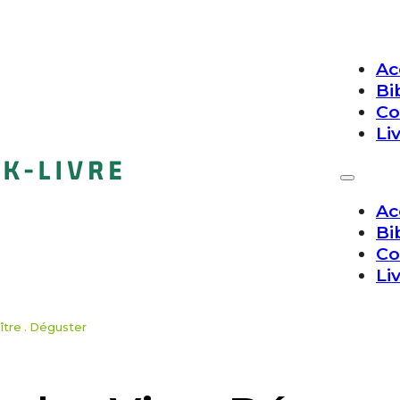
Ac
Bi
Co
Li
Ac
Bi
Co
Li
ître . Déguster