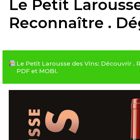
Le Petit Larousse
Reconnaître . Dé
Le Petit Larousse des Vins: Découvrir .
PDF et MOBI.