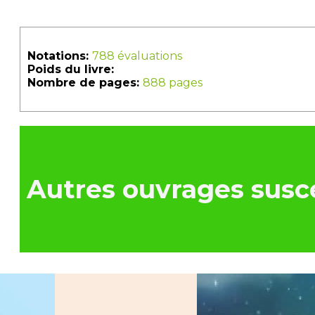
Notations:
788 évaluations
Poids du livre:
Nombre de pages:
888 pages
Autres ouvrages susce