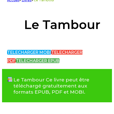
Accueil
»
Livres
»
Le Tambour
Le Tambour
TELECHARGER MOBI
TELECHARGER
PDF
TELECHARGER EPUB
Le Tambour Ce livre peut être
téléchargé gratuitement aux
formats EPUB, PDF et MOBI.