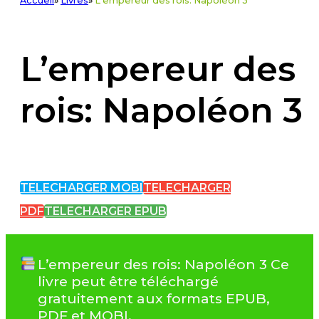
Accueil
»
Livres
»
L'empereur des rois: Napoléon 3
L’empereur des
rois: Napoléon 3
TELECHARGER MOBI
TELECHARGER
PDF
TELECHARGER EPUB
L’empereur des rois: Napoléon 3 Ce
livre peut être téléchargé
gratuitement aux formats EPUB,
PDF et MOBI.