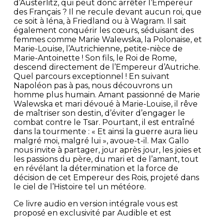
d’Austerlitz, qui peut donc arrêter l’Empereur
des Français ? Il ne recule devant aucun roi, que
ce soit à Iéna, à Friedland ou à Wagram. Il sait
également conquérir les cœurs, séduisant des
femmes comme Marie Walewska, la Polonaise, et
Marie-Louise, l’Autrichienne, petite-nièce de
Marie-Antoinette ! Son fils, le Roi de Rome,
descend directement de l’Empereur d’Autriche.
Quel parcours exceptionnel ! En suivant
Napoléon pas à pas, nous découvrons un
homme plus humain. Amant passionné de Marie
Walewska et mari dévoué à Marie-Louise, il rêve
de maîtriser son destin, d’éviter d’engager le
combat contre le Tsar. Pourtant, il est entraîné
dans la tourmente : « Et ainsi la guerre aura lieu
malgré moi, malgré lui », avoue-t-il. Max Gallo
nous invite à partager, jour après jour, les joies et
les passions du père, du mari et de l’amant, tout
en révélant la détermination et la force de
décision de cet Empereur des Rois, projeté dans
le ciel de l’Histoire tel un météore.
Ce livre audio en version intégrale vous est
proposé en exclusivité par Audible et est