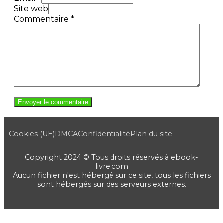
Site web
Commentaire
*
Cookies (UE)
DMCA
Confidentialité
Plan du site
Copyright 2024 © Tous droits réservés à ebook-
livre.com
Aucun fichier n'est hébergé sur ce site, tous les fichiers
sont hébergés sur des serveurs externes.