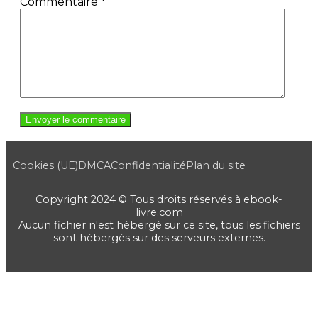
Commentaire
*
Cookies (UE)
DMCA
Confidentialité
Plan du site
Copyright 2024 © Tous droits réservés à ebook-
livre.com
Aucun fichier n'est hébergé sur ce site, tous les fichiers
sont hébergés sur des serveurs externes.