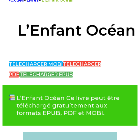
Accueil
»
Livres
»
L'Enfant Océan
L’Enfant Océan
TELECHARGER MOBI
TELECHARGER
PDF
TELECHARGER EPUB
L’Enfant Océan Ce livre peut être
téléchargé gratuitement aux
formats EPUB, PDF et MOBI.