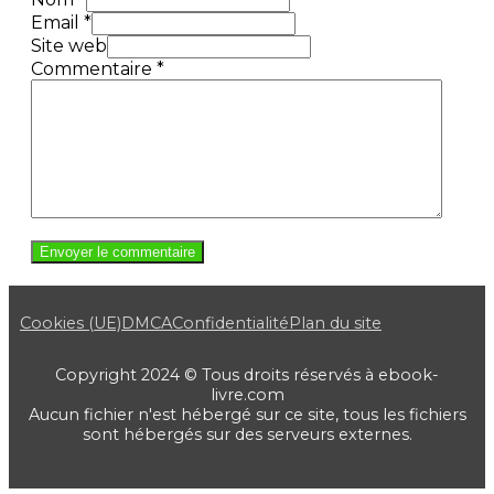
Email *
Site web
Commentaire
*
Cookies (UE)
DMCA
Confidentialité
Plan du site
Copyright 2024 © Tous droits réservés à ebook-
livre.com
Aucun fichier n'est hébergé sur ce site, tous les fichiers
sont hébergés sur des serveurs externes.