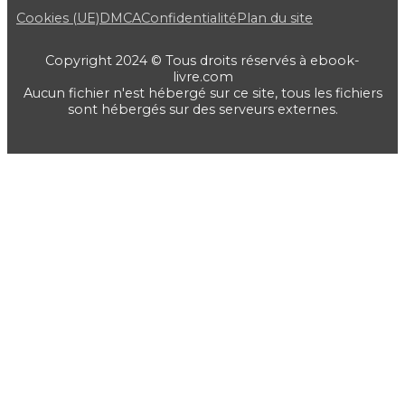
Cookies (UE)
DMCA
Confidentialité
Plan du site
Copyright 2024 © Tous droits réservés à ebook-
livre.com
Aucun fichier n'est hébergé sur ce site, tous les fichiers
sont hébergés sur des serveurs externes.