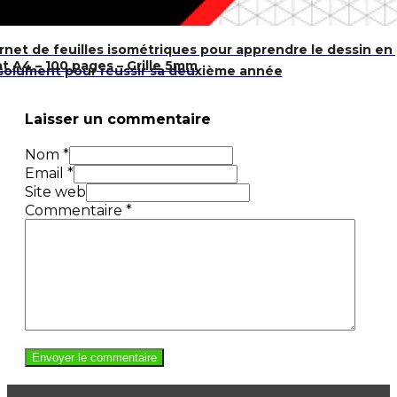
rnet de feuilles isométriques pour apprendre le dessin en 
t A4 – 100 pages – Grille 5mm
bsolument pour réussir sa deuxième année
Laisser un commentaire
Nom *
Email *
Site web
Commentaire
*