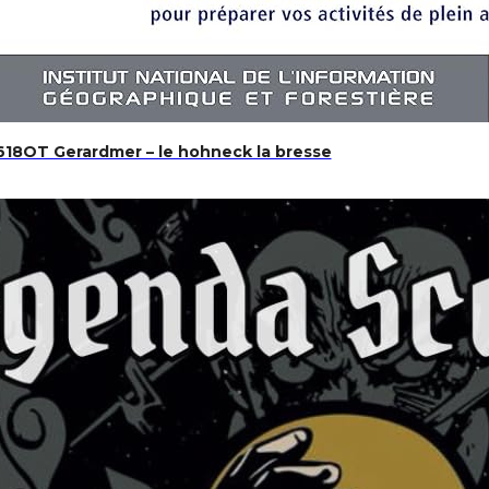
618OT Gerardmer – le hohneck la bresse