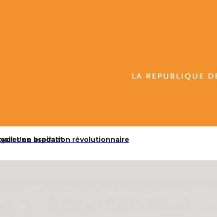
cycler en brodant
ail: Une aspiration révolutionnaire