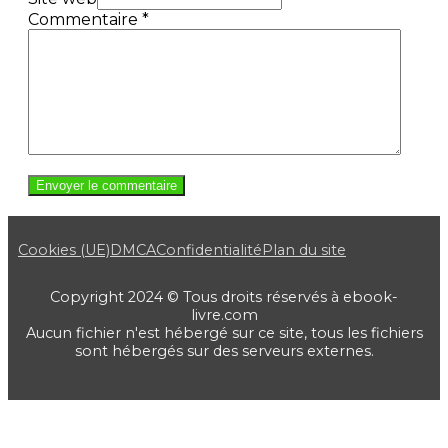
Commentaire
*
Cookies (UE)
DMCA
Confidentialité
Plan du site
Copyright 2024 © Tous droits réservés à ebook-
livre.com
Aucun fichier n'est hébergé sur ce site, tous les fichiers
sont hébergés sur des serveurs externes.