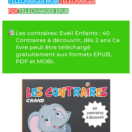
TELECHARGER MOBI
TELECHARGER
PDF
TELECHARGER EPUB
Les contraires: Eveil Enfants : 40
Contraires à découvrir, dès 2 ans Ce
livre peut être téléchargé
gratuitement aux formats EPUB,
PDF et MOBI.