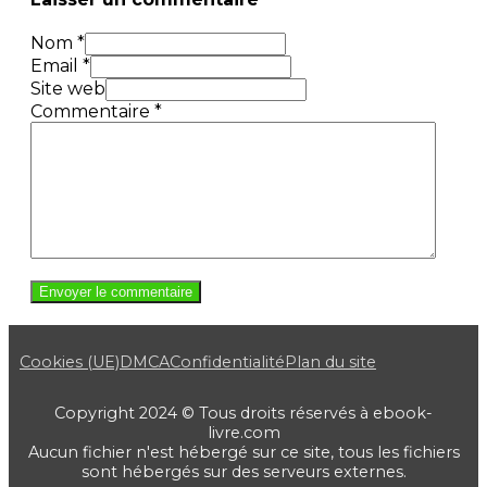
Nom *
Email *
Site web
Commentaire
*
Cookies (UE)
DMCA
Confidentialité
Plan du site
Copyright 2024 © Tous droits réservés à ebook-
livre.com
Aucun fichier n'est hébergé sur ce site, tous les fichiers
sont hébergés sur des serveurs externes.