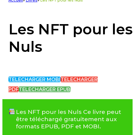
Accueil
»
Livres
»
Les NFT pour les Nuls
Les NFT pour les
Nuls
TELECHARGER MOBI
TELECHARGER
PDF
TELECHARGER EPUB
Les NFT pour les Nuls Ce livre peut
être téléchargé gratuitement aux
formats EPUB, PDF et MOBI.