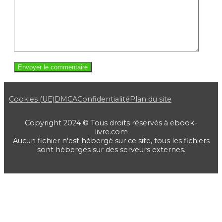
Cookies (UE)
DMCA
Confidentialité
Plan du site
Copyright 2024 © Tous droits réservés à ebook-
livre.com
Aucun fichier n'est hébergé sur ce site, tous les fichiers
sont hébergés sur des serveurs externes.