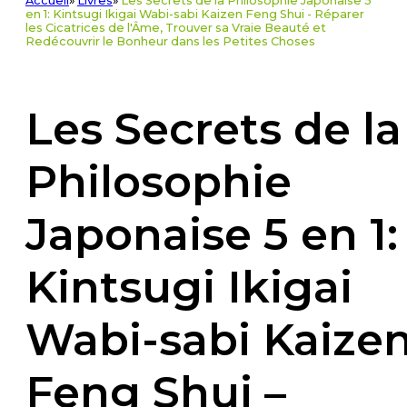
Accueil
»
Livres
»
Les Secrets de la Philosophie Japonaise 5
en 1: Kintsugi Ikigai Wabi-sabi Kaizen Feng Shui - Réparer
les Cicatrices de l'Âme, Trouver sa Vraie Beauté et
Redécouvrir le Bonheur dans les Petites Choses
Les Secrets de la
Philosophie
Japonaise 5 en 1:
Kintsugi Ikigai
Wabi-sabi Kaize
Feng Shui –