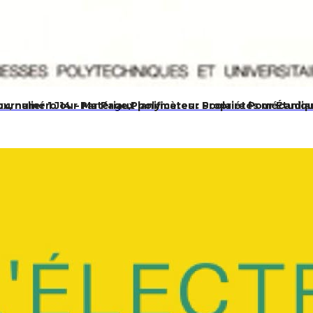
rnalier 1 Jour Par Page,Planificateur Scolaire Pour Étudia
ux, numéro 14 – Matériaux polymères : Propriétés mécaniq