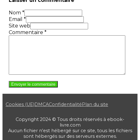
Laisser un commentaire
Nom *
Email *
Site web
Commentaire
*
Cookies (UE)
DMCA
Confidentialité
Plan du site
Copyright 2024 © Tous droits réservés à ebook-
livre.com
Aucun fichier n'est hébergé sur ce site, tous les fichiers
sont hébergés sur des serveurs externes.