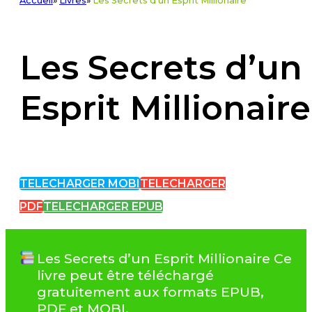
Accueil
»
Livres
»
Les Secrets d'un Esprit Millionaire
Les Secrets d’un
Esprit Millionaire
TELECHARGER MOBI
TELECHARGER
PDF
TELECHARGER EPUB
Les Secrets d’un Esprit Millionaire Ce
livre peut être téléchargé
gratuitement aux formats EPUB,
PDF et MOBI.