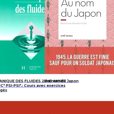
ANIQUE DES FLUIDES 2EME ANNEE
Au nom du Japon
C* PSI-PSI*.: Cours avec exercices
igés