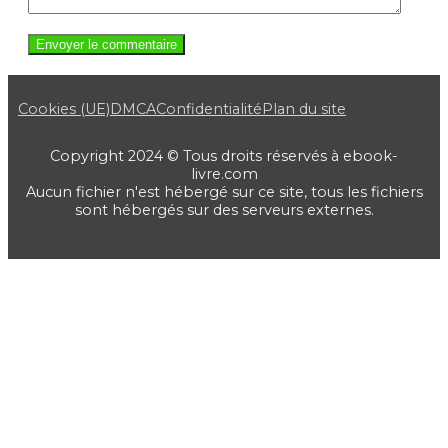
Cookies (UE)
DMCA
Confidentialité
Plan du site
Copyright 2024 © Tous droits réservés à ebook-
livre.com
Aucun fichier n'est hébergé sur ce site, tous les fichiers
sont hébergés sur des serveurs externes.