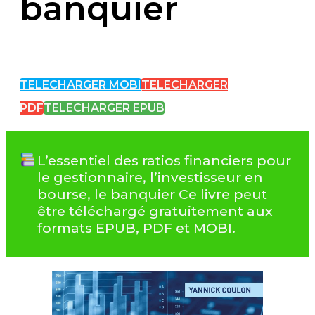
banquier
TELECHARGER MOBI
TELECHARGER
PDF
TELECHARGER EPUB
L’essentiel des ratios financiers pour
le gestionnaire, l’investisseur en
bourse, le banquier Ce livre peut
être téléchargé gratuitement aux
formats EPUB, PDF et MOBI.