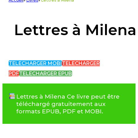
Accueil
»
Livres
»
Lettres à Milena
Lettres à Milena
TELECHARGER MOBI
TELECHARGER
PDF
TELECHARGER EPUB
Lettres à Milena Ce livre peut être
téléchargé gratuitement aux
formats EPUB, PDF et MOBI.