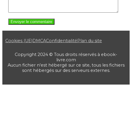
Cookies (UE)
DMCA
Confidentialité
Plan du site
Copyright 2024 © Tous droits réservés à ebook-
livre.com
Aucun fichier n'est hébergé sur ce site, tous les fichiers
sont hébergés sur des serveurs externes.