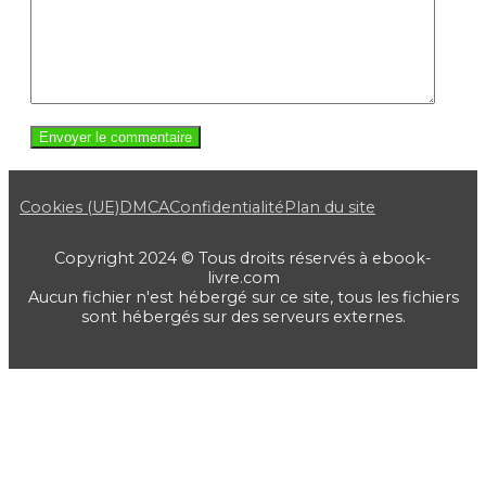
Cookies (UE)
DMCA
Confidentialité
Plan du site
Copyright 2024 © Tous droits réservés à ebook-
livre.com
Aucun fichier n'est hébergé sur ce site, tous les fichiers
sont hébergés sur des serveurs externes.