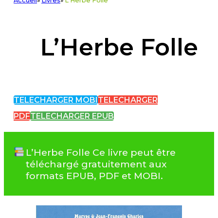
Accueil
»
Livres
»
L'Herbe Folle
L’Herbe Folle
TELECHARGER MOBI
TELECHARGER
PDF
TELECHARGER EPUB
L’Herbe Folle Ce livre peut être
téléchargé gratuitement aux
formats EPUB, PDF et MOBI.