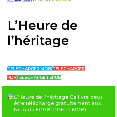
Accueil
»
Livres
»
L'Heure de l'héritage
L’Heure de
l’héritage
TELECHARGER MOBI
TELECHARGER
PDF
TELECHARGER EPUB
L’Heure de l’héritage Ce livre peut
être téléchargé gratuitement aux
formats EPUB, PDF et MOBI.