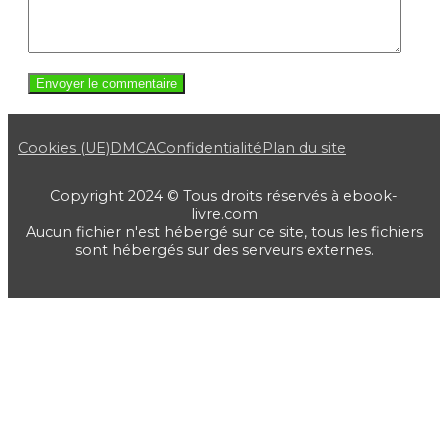
Cookies (UE)
DMCA
Confidentialité
Plan du site
Copyright 2024 © Tous droits réservés à ebook-
livre.com
Aucun fichier n'est hébergé sur ce site, tous les fichiers
sont hébergés sur des serveurs externes.