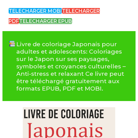
TELECHARGER MOBI
TELECHARGER
PDF
TELECHARGER EPUB
Livre de coloriage Japonais pour
adultes et adolescents: Coloriages
sur le Japon sur ses paysages,
symboles et croyances culturelles –
Anti-stress et relaxant Ce livre peut
être téléchargé gratuitement aux
formats EPUB, PDF et MOBI.