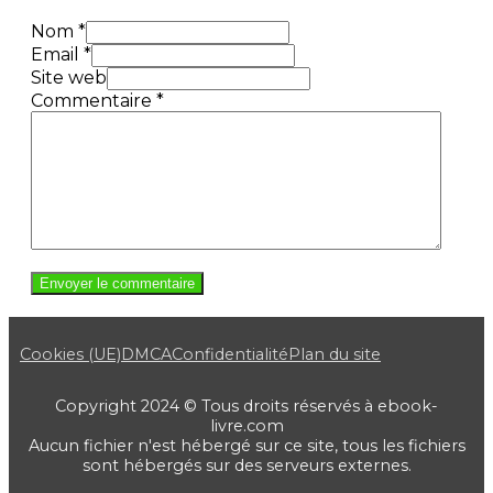
Nom *
Email *
Site web
Commentaire
*
Cookies (UE)
DMCA
Confidentialité
Plan du site
Copyright 2024 © Tous droits réservés à ebook-
livre.com
Aucun fichier n'est hébergé sur ce site, tous les fichiers
sont hébergés sur des serveurs externes.