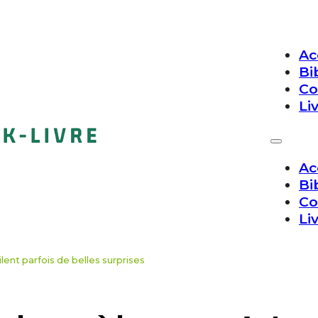
Ac
Bi
Co
Li
Ac
Bi
Co
Li
lent parfois de belles surprises