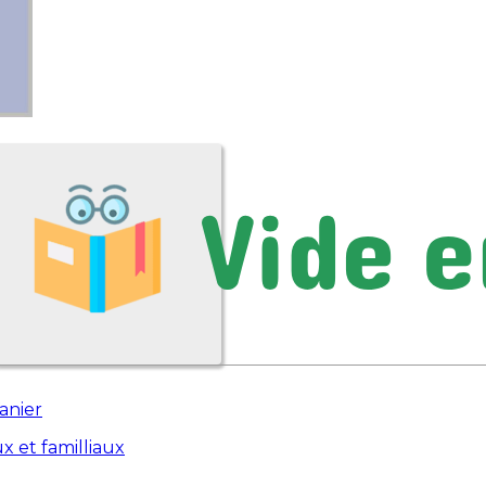
anier
x et familliaux