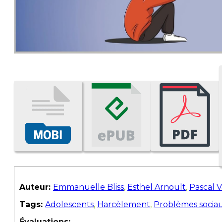
Auteur:
Emmanuelle Bliss
,
Esthel Arnoult
,
Pascal V
Tags:
Adolescents
,
Harcèlement
,
Problèmes sociau
Évaluations: