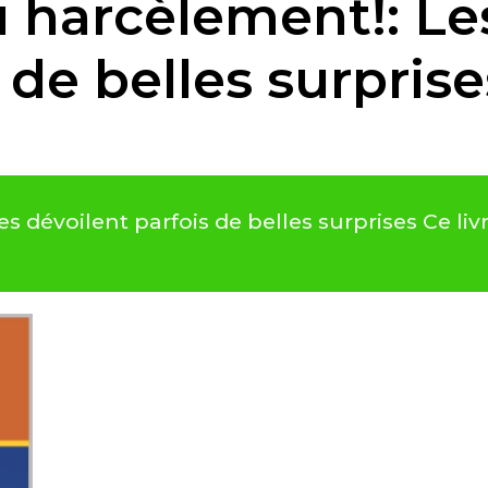
u harcèlement!: Le
 de belles surprise
es dévoilent parfois de belles surprises Ce li