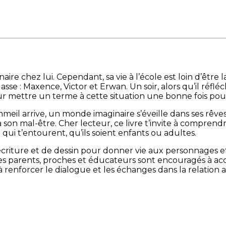
ire chez lui. Cependant, sa vie à l’école est loin d’être 
se : Maxence, Victor et Erwan. Un soir, alors qu’il réfléch
ur mettre un terme à cette situation une bonne fois pou
sommeil arrive, un monde imaginaire s’éveille dans ses rêv
 à son mal-être. Cher lecteur, ce livre t’invite à compre
 qui t’entourent, qu’ils soient enfants ou adultes.
écriture et de dessin pour donner vie aux personnages et 
es parents, proches et éducateurs sont encouragés à a
i à renforcer le dialogue et les échanges dans la relation