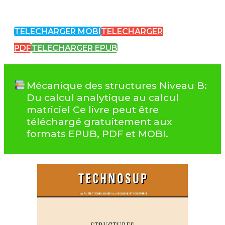
TELECHARGER MOBI
TELECHARGER
PDF
TELECHARGER EPUB
Mécanique des structures Niveau B:
Du calcul analytique au calcul
matriciel Ce livre peut être
téléchargé gratuitement aux
formats EPUB, PDF et MOBI.