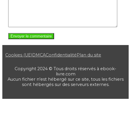
Cookies (UE)
DMCA
Confidentialité
Plan du site
Copyright 2024 © Tous droits réservés à ebook-
livre.com
Aucun fichier n'est hébergé sur ce site, tous les fichiers
sont hébergés sur des serveurs externes.