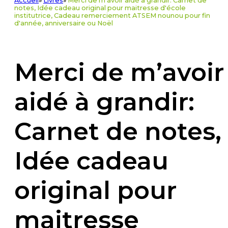
Accueil
»
Livres
»
Merci de m'avoir aidé à grandir: Carnet de
notes, Idée cadeau original pour maitresse d'école
institutrice, Cadeau remerciement ATSEM nounou pour fin
d'année, anniversaire ou Noël
Merci de m’avoir
aidé à grandir:
Carnet de notes,
Idée cadeau
original pour
maitresse