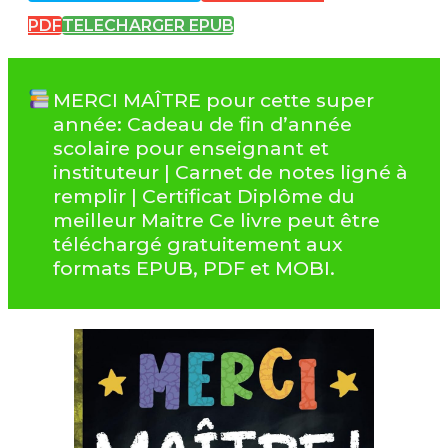
PDF
TELECHARGER EPUB
MERCI MAÎTRE pour cette super
année: Cadeau de fin d’année
scolaire pour enseignant et
instituteur | Carnet de notes ligné à
remplir | Certificat Diplôme du
meilleur Maitre Ce livre peut être
téléchargé gratuitement aux
formats EPUB, PDF et MOBI.