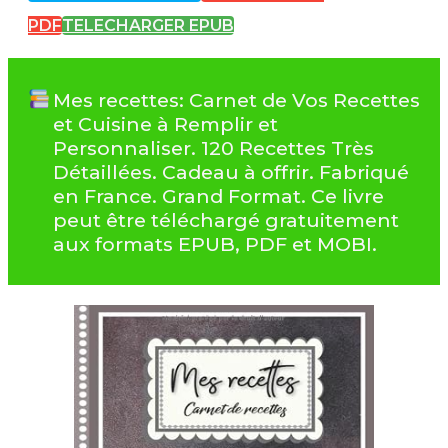
PDF
TELECHARGER EPUB
Mes recettes: Carnet de Vos Recettes
et Cuisine à Remplir et
Personnaliser. 120 Recettes Très
Détaillées. Cadeau à offrir. Fabriqué
en France. Grand Format. Ce livre
peut être téléchargé gratuitement
aux formats EPUB, PDF et MOBI.