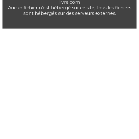
livre.com
Aucun fichier n'est hébergé sur ce site, tous les fichiers
sont hébergés sur des serveurs externes.