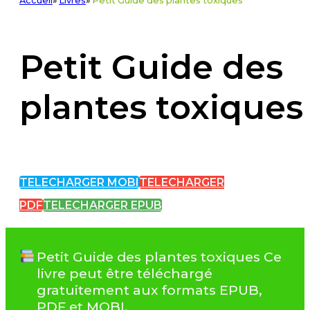
Accueil
»
Livres
»
Petit Guide des plantes toxiques
Petit Guide des
plantes toxiques
TELECHARGER MOBI
TELECHARGER
PDF
TELECHARGER EPUB
Petit Guide des plantes toxiques Ce
livre peut être téléchargé
gratuitement aux formats EPUB,
PDF et MOBI.