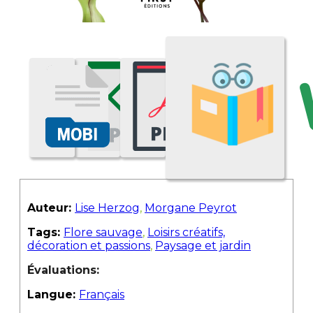
Auteur:
Lise Herzog
,
Morgane Peyrot
Tags:
Flore sauvage
,
Loisirs créatifs,
décoration et passions
,
Paysage et jardin
Évaluations:
Langue:
Français