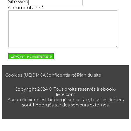
Site web
Commentaire
*
Cookies (UE)
DMCA
Confidentialité
Plan du site
Copyright 2024 © Tous droits réservés à ebook-
livre.com
Aucun fichier n'est hébergé sur ce site, tous les fichiers
sont hébergés sur des serveurs externes.