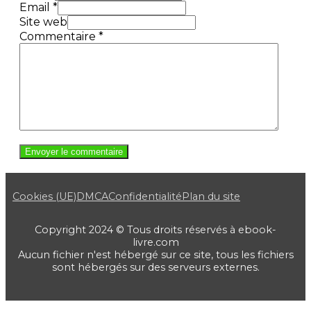
Email *
Site web
Commentaire
*
Cookies (UE)
DMCA
Confidentialité
Plan du site
Copyright 2024 © Tous droits réservés à ebook-
livre.com
Aucun fichier n'est hébergé sur ce site, tous les fichiers
sont hébergés sur des serveurs externes.