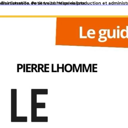
dministration de serveurs: Mise en production et administ
lisationnelle. Petit traité hespérialiste