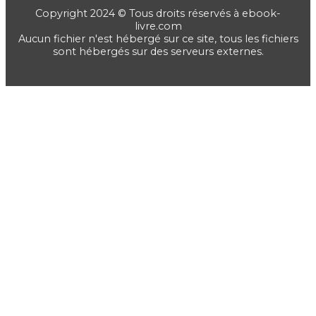
Copyright 2024 © Tous droits réservés à ebook-
livre.com
Aucun fichier n'est hébergé sur ce site, tous les fichiers
sont hébergés sur des serveurs externes.