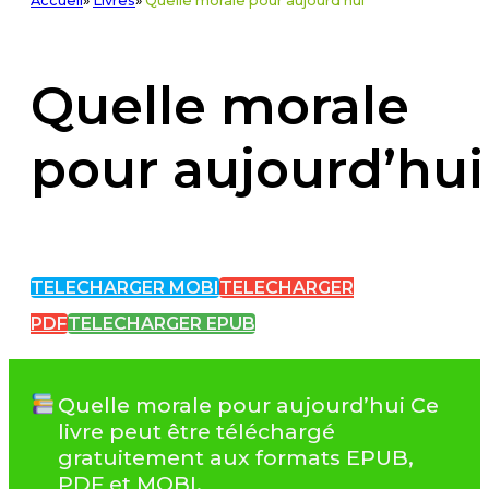
Accueil
»
Livres
»
Quelle morale pour aujourd'hui
Quelle morale
pour aujourd’hui
TELECHARGER MOBI
TELECHARGER
PDF
TELECHARGER EPUB
Quelle morale pour aujourd’hui Ce
livre peut être téléchargé
gratuitement aux formats EPUB,
PDF et MOBI.