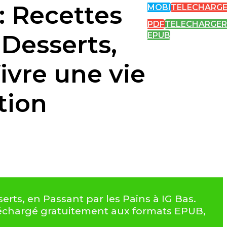
: Recettes
MOBI
TELECHARG
PDF
TELECHARGER
 Desserts,
EPUB
ivre une vie
tion
erts, en Passant par les Pains à IG Bas.
éléchargé gratuitement aux formats EPUB,