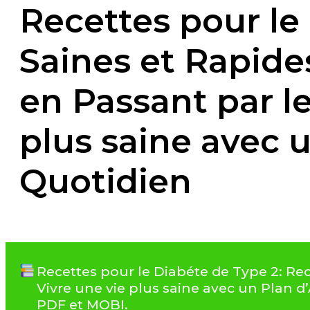
Recettes pour le
Saines et Rapide
en Passant par le
plus saine avec 
Quotidien
Recettes pour le Diabéte de Type 2: Rec
Vivre une vie plus saine avec un Plan 
PDF et MOBI.