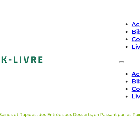
Ac
Bi
Co
Li
Ac
Bi
Co
Li
ines et Rapides, des Entrées aux Desserts, en Passant par les Pains 