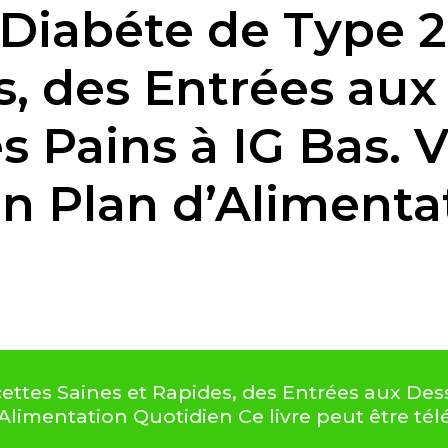
 Diabéte de Type 2
s, des Entrées aux
s Pains à IG Bas. V
un Plan d’Alimenta
ettes Saines et Rapides, des Entrées aux Dess
d’Alimentation Quotidien Ce livre peut être t