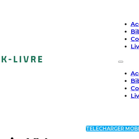
Ac
Bi
Co
Li
Ac
Bi
Co
Li
TELECHARGER MOB