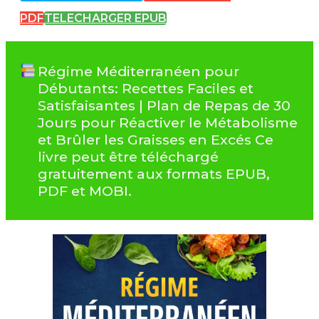
PDF
TELECHARGER EPUB
Régime Méditerranéen pour
Débutants: Recettes Faciles et
Satisfaisantes | Plan de Repas de 30
Jours pour Réactiver le Métabolisme
et Brûler les Graisses en Excés Ce
livre peut être téléchargé
gratuitement aux formats EPUB,
PDF et MOBI.