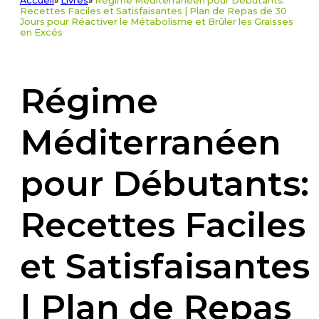
Accueil
»
Livres
»
Régime Méditerranéen pour Débutants:
Recettes Faciles et Satisfaisantes | Plan de Repas de 30
Jours pour Réactiver le Métabolisme et Brûler les Graisses
en Excés
Régime
Méditerranéen
pour Débutants:
Recettes Faciles
et Satisfaisantes
| Plan de Repas